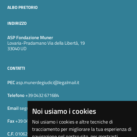
ALBO PRETORIO
INDIRIZZO
ASP Fondazione Muner
Lovaria-Pradamano Via della Libertà, 19
33040 UD
CONTATTI
PEC
asp.munerdegiudici@legalmail.it
Telefono
+39 0432 671684
Email
segreteria_urp@fondazionemuner.it
Noi usiamo i cookies
Fax
+39 0432 670016
Noi usiamo i cookies e altre tecniche di
tracciamento per migliorare la tua esperienza di
C.F.
01062260300
navigazione nel nostro sito, per mostrarti