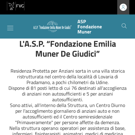
ASP
Fondazione
Muner
ASP Fondazione Muner
Contenuti del sito
L'A.S.P. “Fondazione Emilia
Muner De Giudici”
Residenza Protetta per Anziani sorta in una villa storica
ristrutturata nel centro della località di Lovaria di
Pradamano, a pochi chilometri da Udine.
Dispone di 81 posti letto di cui 76 destinati all'accoglienza
di anziani non autosufficienti e 5 per anziani
autosufficienti.
Sono attivi, all'interno della Struttura, un Centro Diurno
per l'accoglimento giornaliero di anziani auto e non
autosufficienti ed il Centro semiresidenziale
"Primaveramente" per persone affette da demenza.
Nella struttura operano: operatori per assistenza di base,
infermieri, fisioterapisti, animatori, medici di medicina